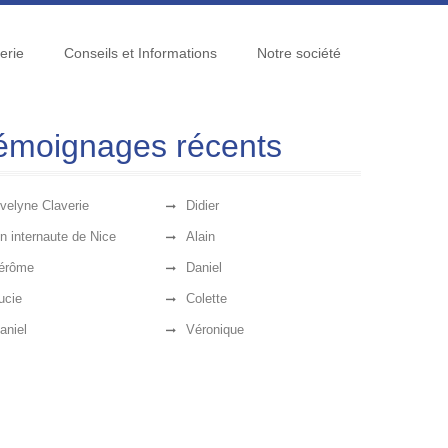
erie
Conseils et Informations
Notre société
émoignages récents
velyne Claverie
Didier
n internaute de Nice
Alain
érôme
Daniel
ucie
Colette
aniel
Véronique