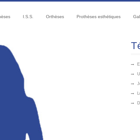
hèses
I.S.S.
Orthèses
Prothèses esthétiques
Gal
T
E
U
J
L
D